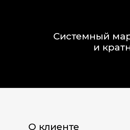
Системный марк
и крат
О клиенте