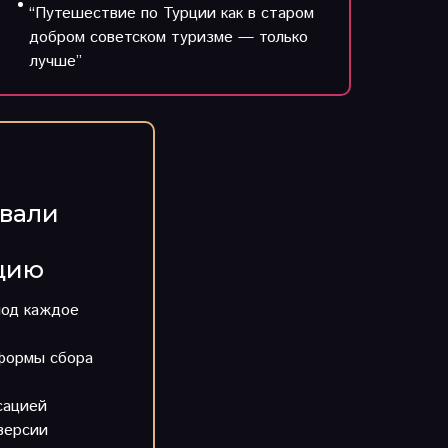
“Путешествие по Турции как в старом
добром советском туризме — только
лучше”
вали
цию
под каждое
формы сбора
сацией
версии