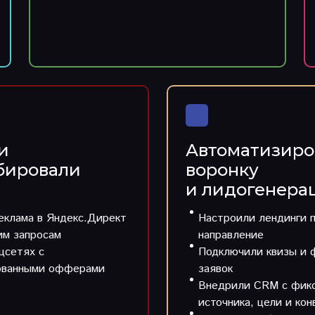
и
Автоматизиро
бировали
воронку
и лидогенера
еклама в Яндекс.Директ
Настроили лендинги 
чим запросам
направление
цсетях с
Подключили квизы и 
ованными офферами
заявок
Внедрили CRM с фик
источника, цели и кон