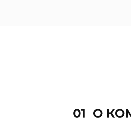
01 О К