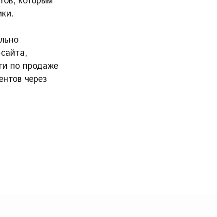
тов, которым
ики.
ально
-сайта,
ги по продаже
ентов через